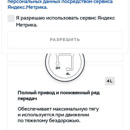
персональных данных посредством сервиса
4H
Полный привод
Яндекс.Метрика
.
Жесткое подключение переднего
Я разрешаю использовать сервис Яндекс
моста. Крутящий момент
Метрика.
распределяется между передними
и задними осями 50:50.
РАЗРЕШИТЬ
4L
Полный привод и пониженный ряд
передач
Обеспечивает максимальную тягу
и используется при движении
по тяжелому бездорожью.