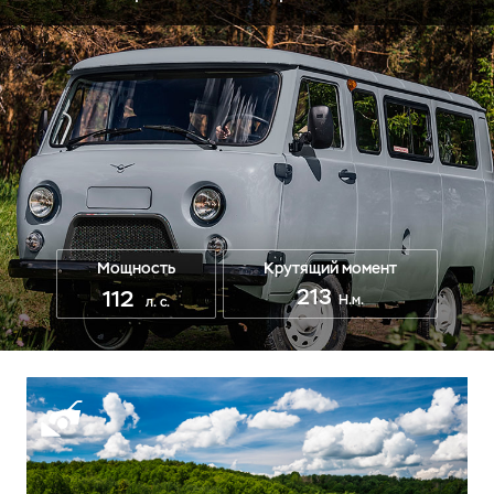
Мощность
Крутящий момент
213
112
Н.м.
л. с.