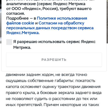
аналитические (сервис Яндекс Метрика
от ООО «Яндекс», Россия), требуют вашего
согласия.
Подробнее — в
Политике использования
файлов cookie
и
Согласии на обработку
персональных данных посредством сервиса
Яндекс.Метрика
.
Я разрешаю использовать сервис Яндекс
Метрика.
Еще нюанс, связанный с обзорностью:
РАЗРЕШИТЬ
маневрируя в тесных дворах среди плотно
припаркованных автомобилей, особенно при
движении задним ходом, не всегда точно
ощущаешь собственные габариты: покатость
капота осложняет оценку траектории движения
правого крыла, а боковые зеркала заднего вида
не позволяют судить о расстоянии до тех или
иных препятствий. Причем некоторые из таких